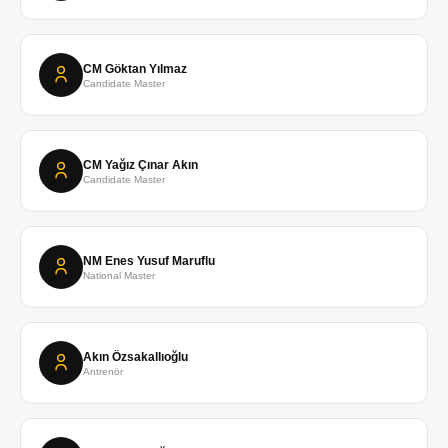
CM Göktan Yılmaz
Candidate Master
CM Yağız Çınar Akın
Candidate Master
NM Enes Yusuf Maruflu
National Master
Akın Özsakallıoğlu
Antrenör