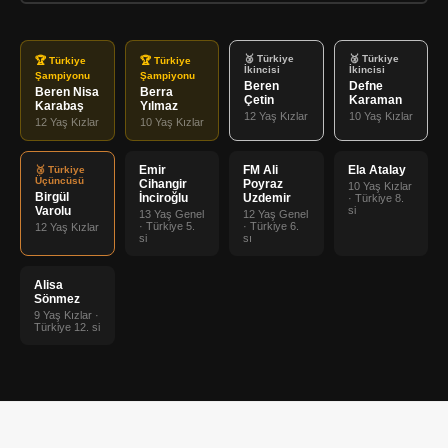
🥈 Türkiye
🥈 Türkiye
🏆 Türkiye
🏆 Türkiye
İkincisi
İkincisi
Şampiyonu
Şampiyonu
Beren
Defne
Beren Nisa
Berra
Çetin
Karaman
Karabaş
Yılmaz
12 Yaş Kızlar
10 Yaş Kızlar
12 Yaş Kızlar
10 Yaş Kızlar
Emir
FM Ali
Ela Atalay
🥉 Türkiye
Üçüncüsü
Cihangir
Poyraz
10 Yaş Kızlar
Birgül
İnciroğlu
Uzdemir
· Türkiye 8.
Varolu
si
13 Yaş Genel
12 Yaş Genel
· Türkiye 5.
· Türkiye 6.
12 Yaş Kızlar
si
sı
Alisa
Sönmez
9 Yaş Kızlar ·
Türkiye 12. si