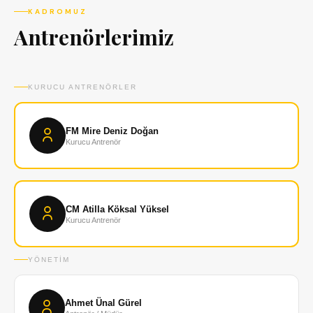
KADROMUZ
Antrenörlerimiz
KURUCU ANTRENÖRLER
FM Mire Deniz Doğan
Kurucu Antrenör
CM Atilla Köksal Yüksel
Kurucu Antrenör
YÖNETIM
Ahmet Ünal Gürel