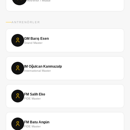
Antrenör / Müdür
ANTRENÖRLER
GM Barış Esen
Grand Master
IM Oğulcan Kanmazalp
International Master
FM Salih Eke
FIDE Master
FM Batu Angün
FIDE Master