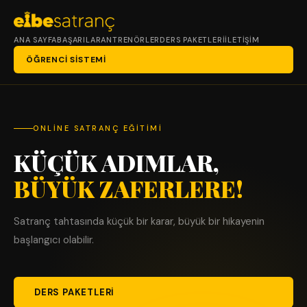
ANA SAYFA
BAŞARILAR
ANTRENÖRLER
DERS PAKETLERI
İLETIŞIM
ÖĞRENCI SISTEMI
ONLINE SATRANÇ EĞITIMI
KÜÇÜK ADIMLAR,
BÜYÜK ZAFERLERE!
Satranç tahtasında küçük bir karar, büyük bir hikayenin
başlangıcı olabilir.
DERS PAKETLERI