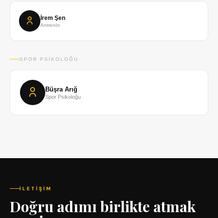
İrem Şen
Antrenör
SPOR PSIKOLOĞU
Büşra Arığ
Spor Psikoloğu
İLETIŞIM
Doğru adımı birlikte atmak