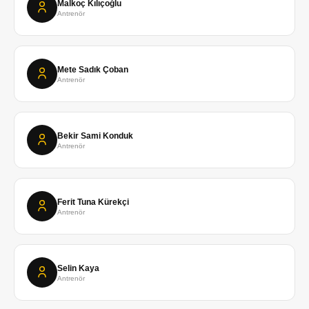
Malkoç Kılıçoğlu
Antrenör
Mete Sadık Çoban
Antrenör
Bekir Sami Konduk
Antrenör
Ferit Tuna Kürekçi
Antrenör
Selin Kaya
Antrenör