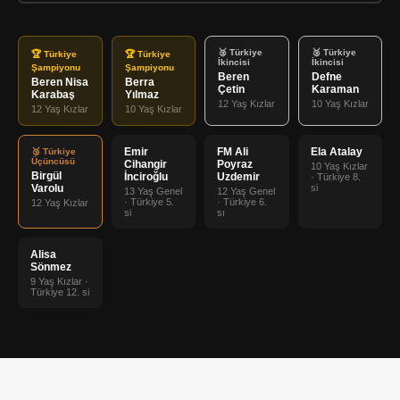
🥈 Türkiye
🥈 Türkiye
🏆 Türkiye
🏆 Türkiye
İkincisi
İkincisi
Şampiyonu
Şampiyonu
Beren
Defne
Beren Nisa
Berra
Çetin
Karaman
Karabaş
Yılmaz
12 Yaş Kızlar
10 Yaş Kızlar
12 Yaş Kızlar
10 Yaş Kızlar
Emir
FM Ali
Ela Atalay
🥉 Türkiye
Üçüncüsü
Cihangir
Poyraz
10 Yaş Kızlar
Birgül
İnciroğlu
Uzdemir
· Türkiye 8.
Varolu
si
13 Yaş Genel
12 Yaş Genel
· Türkiye 5.
· Türkiye 6.
12 Yaş Kızlar
si
sı
Alisa
Sönmez
9 Yaş Kızlar ·
Türkiye 12. si