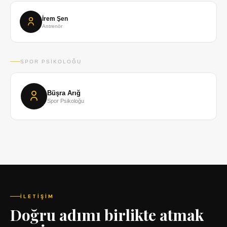
İrem Şen
Antrenör
SPOR PSIKOLOĞU
Büşra Arığ
Spor Psikoloğu
İLETIŞIM
Doğru adımı birlikte atmak