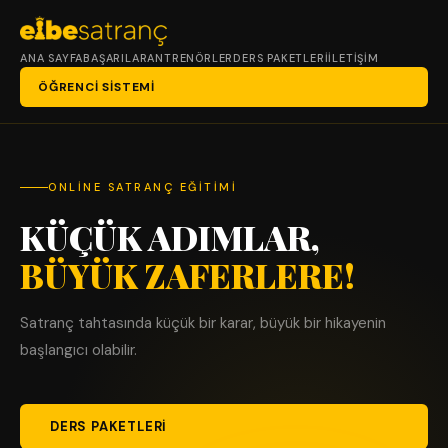
ANA SAYFA
BAŞARILAR
ANTRENÖRLER
DERS PAKETLERI
İLETIŞIM
ÖĞRENCI SISTEMI
ONLINE SATRANÇ EĞITIMI
KÜÇÜK ADIMLAR,
BÜYÜK ZAFERLERE!
Satranç tahtasında küçük bir karar, büyük bir hikayenin
başlangıcı olabilir.
DERS PAKETLERI