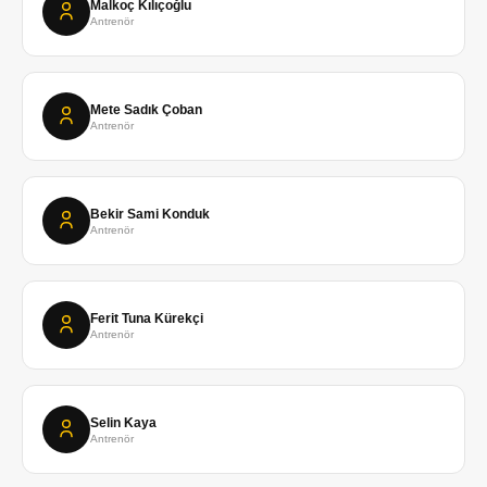
Malkoç Kılıçoğlu
Antrenör
Mete Sadık Çoban
Antrenör
Bekir Sami Konduk
Antrenör
Ferit Tuna Kürekçi
Antrenör
Selin Kaya
Antrenör