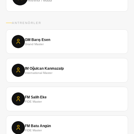
Antrenör / Müdür
ANTRENÖRLER
GM Barış Esen
Grand Master
IM Oğulcan Kanmazalp
International Master
FM Salih Eke
FIDE Master
FM Batu Angün
FIDE Master