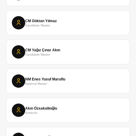
CM Göktan Yılmaz
Candidate Master
CM Yağız Çınar Akın
Candidate Master
NM Enes Yusuf Maruflu
National Master
Akın Özsakallıoğlu
Antrenör