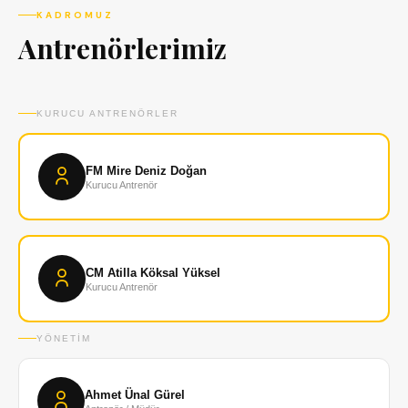
KADROMUZ
Antrenörlerimiz
KURUCU ANTRENÖRLER
FM Mire Deniz Doğan
Kurucu Antrenör
CM Atilla Köksal Yüksel
Kurucu Antrenör
YÖNETIM
Ahmet Ünal Gürel